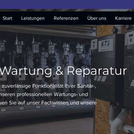
Start
Leistungen
Referenzen
Über uns
Karriere
 Wartung & Reparatur
 zuverlässige Funktionalität Ihrer Sanitär-,
nseren professionellen Wartungs- und
auen Sie auf unser Fachwissen und unsere