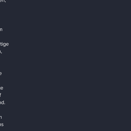
en,
am
n
tige
,
e
te
f
nd.
m
ns