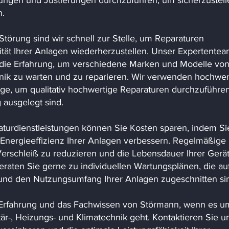
ungen und Justierungen durchzuführen, um sicherzustell
n.
Störung sind wir schnell zur Stelle, um Reparaturen
ität Ihrer Anlagen wiederherzustellen. Unser Expertente
 die Erfahrung, um verschiedene Marken und Modelle vo
hnik zu warten und zu reparieren. Wir verwenden hochwer
e, um qualitativ hochwertige Reparaturen durchzuführen
 ausgelegt sind.
turdienstleistungen können Sie Kosten sparen, indem Si
 Energieeffizienz Ihrer Anlagen verbessern. Regelmäßige
erschleiß zu reduzieren und die Lebensdauer Ihrer Gerä
raten Sie gerne zu individuellen Wartungsplänen, die au
 und den Nutzungsumfang Ihrer Anlagen zugeschnitten si
e Erfahrung und das Fachwissen von Störmann, wenn es u
är-, Heizungs- und Klimatechnik geht. Kontaktieren Sie u