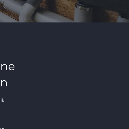
ine
en
ik