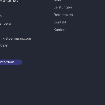
H & Co. KG
Leistungen
Referenzen
a
Kontakt
enberg
Karriere
nik-stoermann.com
96020
nfordern